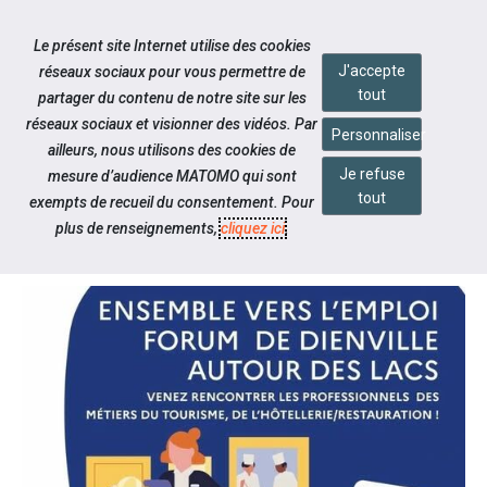
Accéder à notre page Facebook
Accéder à notre page Linkedin
Aller à la navigation
Le présent site Internet utilise des cookies
Aller au contenu
J'accepte
réseaux sociaux pour vous permettre de
tout
partager du contenu de notre site sur les
réseaux sociaux et visionner des vidéos. Par
Personnaliser
ailleurs, nous utilisons des cookies de
Je refuse
mesure d’audience MATOMO qui sont
Notre actualité
tout
exempts de recueil du consentement. Pour
FORUM DIENVILLE
plus de renseignements,
cliquez ici
.