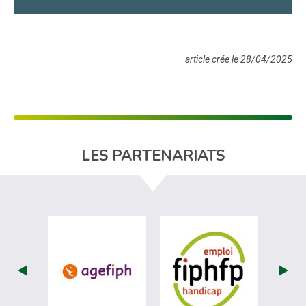
article crée le 28/04/2025
LES PARTENARIATS
visiter les site de Agefiph (nouvelle fenêtr
visiter les sit