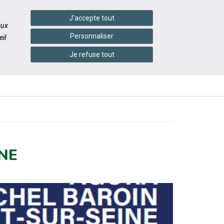
handshake
essibilité
Services en ligne
J'accepte tout
aux
Personnaliser
il
Je refuse tout
INFOS
CONTACTEZ-
ÉNEMENTS
PRATIQUES
NOUS
NE