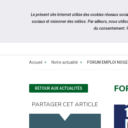
Accéder à notre page Facebook
Accéder à notre page Linkedin
Aller à la navigation
Le présent site Internet utilise des cookies réseaux soc
Aller au contenu
sociaux et visionner des vidéos. Par ailleurs, nous ut
du consentement. P
QUI SOMM
NOUS ?
Accueil
Notre actualité
FORUM EMPLOI NOGE
FO
RETOUR AUX ACTUALITÉS
PARTAGER CET ARTICLE