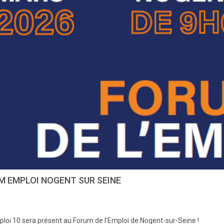
M EMPLOI NOGENT SUR SEINE
loi 10 sera présent au Forum de l’Emploi de Nogent-sur-Seine !