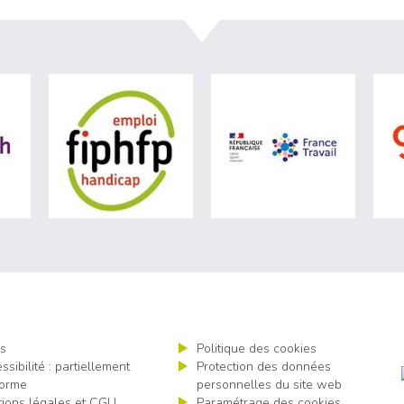
visiter les site de Agefiph (nouvelle fenêtre)
visiter les site de Fiphfp (nouvelle fenêtre)
visiter les 
s
Politique des cookies
ssibilité : partiellement
Protection des données
orme
personnelles du site web
ions légales et CGU
Paramétrage des cookies