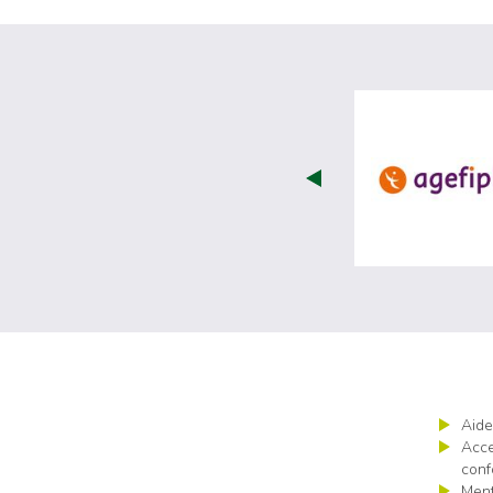
Aide
Acce
conf
Ment