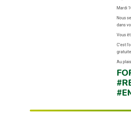
Mardi 1
Nous se
dans vo
Vous êt
C’est l
gratuit
Au plais
FO
#R
#E