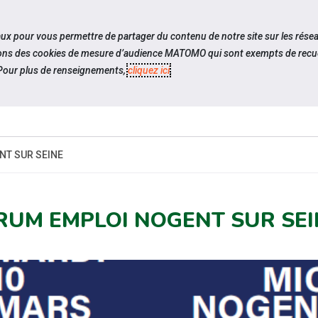
travel_explore
settings_accessibility
Sites du réseau
Acc
iaux pour vous permettre de partager du contenu de notre site sur les rése
ilisons des cookies de mesure d’audience MATOMO qui sont exempts de recue
our plus de renseignements,
cliquez ici
.
ES-
ESPACE
ESPACE
ACTUALITÉS
ÉV
CANDIDAT
EMPLOYEUR
NT SUR SEINE
RUM EMPLOI NOGENT SUR SEI