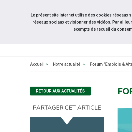
Accéder à notre page Facebook
Accéder à notre page Linkedin
Aller à la navigation
Le présent site Internet utilise des cookies réseaux 
Aller au contenu
réseaux sociaux et visionner des vidéos. Par aill
exempts de recueil du consen
QUI SOMM
NOUS ?
Accueil
Notre actualité
Forum "Emplois & Alt
FO
RETOUR AUX ACTUALITÉS
PARTAGER CET ARTICLE