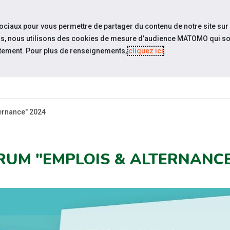
travel_explore
settings_accessibility
Sites du réseau
Acc
sociaux pour vous permettre de partager du contenu de notre site sur
eurs, nous utilisons des cookies de mesure d’audience MATOMO qui so
tement. Pour plus de renseignements,
cliquez ici
.
ES-
ESPACE
ESPACE
ACTUALITÉS
ÉV
CANDIDAT
EMPLOYEUR
ernance" 2024
RUM "EMPLOIS & ALTERNANCE