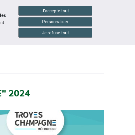
handshake
essibilité
Services en ligne
J'accepte tout
 les
Personnaliser
nt
Je refuse tout
INFOS
CONTACTEZ-
ÉNEMENTS
PRATIQUES
NOUS
" 2024