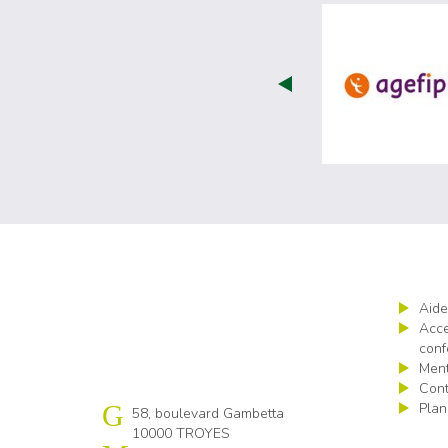
Aide
Acce
conf
Ment
Cont
Plan
Cap emploi 10
58, boulevard Gambetta
10000 TROYES