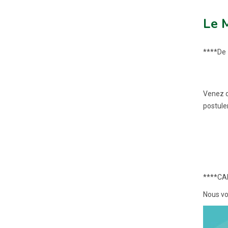
Le M
****De
Venez d
postuler
****CAP
Nous vo