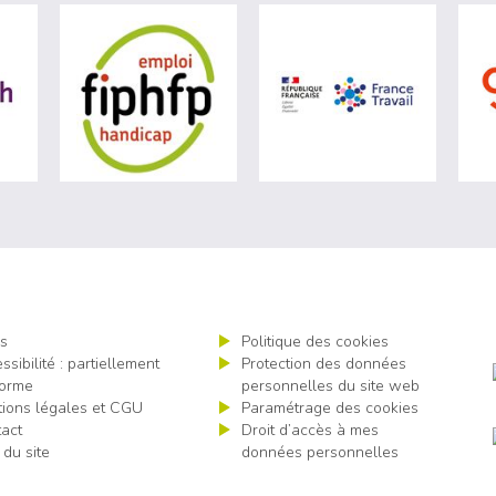
visiter les site de Agefiph (nouvelle fenêtre)
visiter les site de Fiphfp (nouvelle fenêt
visiter les
s
Politique des cookies
ssibilité : partiellement
Protection des données
orme
personnelles du site web
ions légales et CGU
Paramétrage des cookies
act
Droit d’accès à mes
 du site
données personnelles