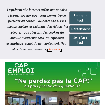
Accéder à notre page Facebook
Accéder à notre page Linkedin
Aller à la navigation
Le présent site Internet utilise des cookies
Aller au contenu
J'accepte
réseaux sociaux pour vous permettre de
tout
partager du contenu de notre site sur les
réseaux sociaux et visionner des vidéos. Par
Personnaliser
ailleurs, nous utilisons des cookies de
Je refuse
mesure d’audience MATOMO qui sont
Notre actualité
tout
exempts de recueil du consentement. Pour
"NE PERDEZ PAS LE CAP!"
plus de renseignements,
cliquez ici
.