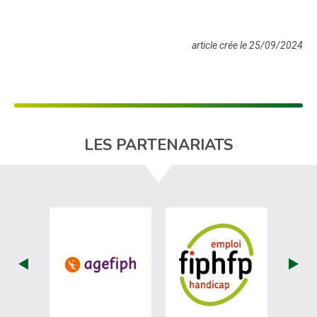
article crée le 25/09/2024
LES PARTENARIATS
visiter les site de Agefiph (nouvelle fenêtr
visiter les sit