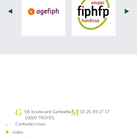
visiter les site de Agefiph (nouvelle fenêtr
visiter les sit
Cap emploi 10
58, boulevard Gambetta
03 25 49 27 17
10000 TROYES
Contactez-nous
Aides