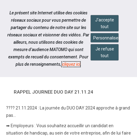
Accéder à notre page Facebook
Accéder à notre page Linkedin
Aller à la navigation
Le présent site Internet utilise des cookies
Aller au contenu
J'accepte
réseaux sociaux pour vous permettre de
tout
partager du contenu de notre site sur les
réseaux sociaux et visionner des vidéos. Par
Personnaliser
ailleurs, nous utilisons des cookies de
Je refuse
mesure d’audience MATOMO qui sont
Notre actualité
tout
exempts de recueil du consentement. Pour
RAPPEL JOURNEE DUO DAY
plus de renseignements,
cliquez ici
.
21.11.24
RAPPEL JOURNEE DUO DAY 21.11.24
???? 21.11.2024 : La journée du DUO DAY 2024 approche à grand
pas...
➡ Employeurs : Vous souhaitez accueillir un candidat en
situation de handicap, au sein de votre entreprise, afin de lui faire