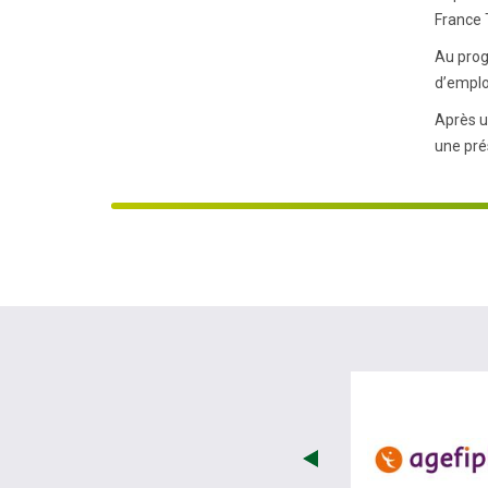
France 
Au prog
d’emplo
Après u
une pré