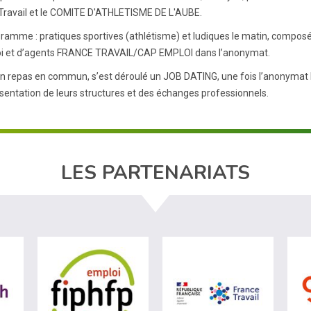
Travail et le COMITE D'ATHLETISME DE L'AUBE.
ramme : pratiques sportives (athlétisme) et ludiques le matin, compo
i et d’agents FRANCE TRAVAIL/CAP EMPLOI dans l’anonymat.
n repas en commun, s’est déroulé un JOB DATING, une fois l’anonymat le
sentation de leurs structures et des échanges professionnels.
LES PARTENARIATS
visiter les site de Agefiph (nouvelle fenêtre)
visiter les site de Fiphfp (nouvelle fenêtre)
visiter les 