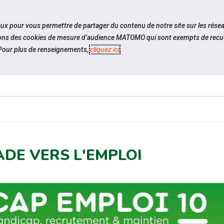
travel_explore
settings_accessibility
Sites du réseau
Acc
iaux pour vous permettre de partager du contenu de notre site sur les rése
ilisons des cookies de mesure d’audience MATOMO qui sont exempts de recue
our plus de renseignements,
cliquez ici
.
ES-
ESPACE
ESPACE
ACTUALITÉS
ÉV
CANDIDAT
EMPLOYEUR
ADE VERS L'EMPLOI