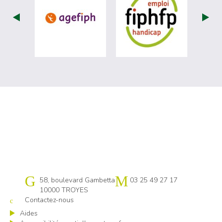
visiter les site de Agefiph (nouvelle fenêtr
visiter les sit
Cap emploi 10
58, boulevard Gambetta
03 25 49 27 17
10000 TROYES
Contactez-nous
Aides