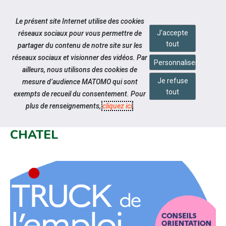
Accéder à notre page Facebook
Accéder à notre page Linkedin
Aller à la navigation
Le présent site Internet utilise des cookies
Aller au contenu
J'accepte
réseaux sociaux pour vous permettre de
tout
partager du contenu de notre site sur les
réseaux sociaux et visionner des vidéos. Par
Personnaliser
ailleurs, nous utilisons des cookies de
Je refuse
mesure d’audience MATOMO qui sont
Notre actualité
tout
exempts de recueil du consentement. Pour
TRUCK DE L'EMPLOI - AIX
plus de renseignements,
cliquez ici
.
VILLEMAUR PALIS & MARIGNY LE
CHATEL